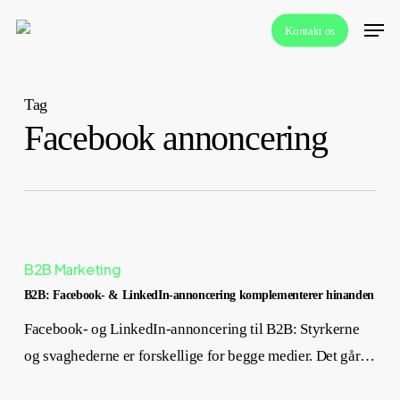
Skip
Menu
Kontakt os
to
main
content
Tag
Facebook annoncering
B2B Marketing
B2B: Facebook- & LinkedIn-annoncering komplementerer hinanden
Facebook- og LinkedIn-annoncering til B2B: Styrkerne
og svaghederne er forskellige for begge medier. Det går…