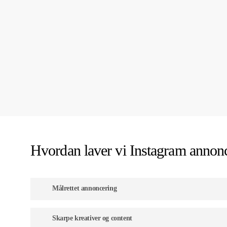
Hvordan laver vi Instagram annon
Målrettet annoncering
Vi sørger for effektiv opsætning af dine målgrupper på 
Skarpe kreativer og content