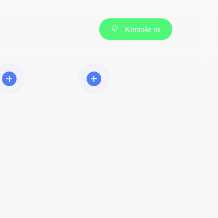
K
o
n
t
a
k
t
o
s