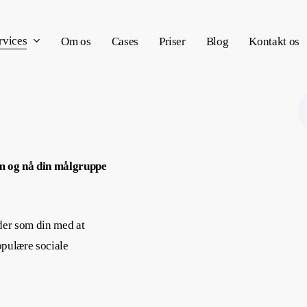
rvices
Om os
Cases
Priser
Blog
Kontakt os
am og nå din målgruppe
der som din med at
opulære sociale