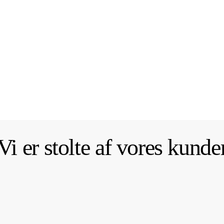
Meta Ads: Fra ROAS 3 → 8,5
Læs case →
Vi er
stolte
af vores kunde